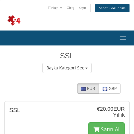
Türkçe
Giriş
Kayıt
Sepeti Görüntüle
Gezi
değiş
SSL
Başka Kategori Seç
EUR
GBP
€20.00EUR
SSL
Yıllık
Satın Al