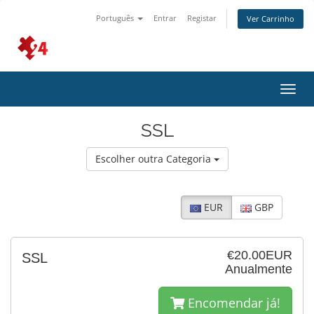
Português
Entrar
Registar
Ver Carrinho
Alter
nave
SSL
Escolher outra Categoria
EUR
GBP
€20.00EUR
SSL
Anualmente
Encomendar já!