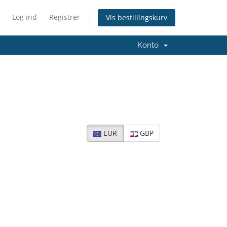
Log ind
Registrer
Vis bestillingskurv
Konto
EUR
GBP