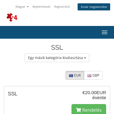
Magyar
Bejelentkezés
Regisztráció
Kosár megtekintése
Váltá
a
navig
SSL
Egy másik kategória kiválasztása
EUR
GBP
€20.00EUR
SSL
évente
Rendelés