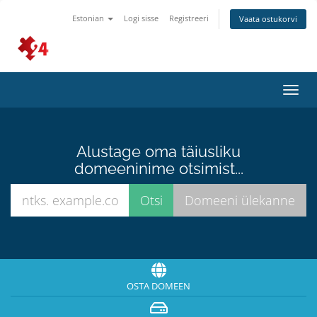
Estonian
Logi sisse
Registreeri
Vaata ostukorvi
Lülit
navig
Alustage oma täiusliku
domeeninime otsimist...
OSTA DOMEEN