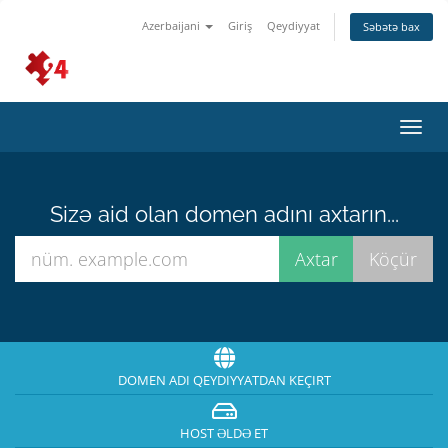
Azerbaijani
Giriş
Qeydiyyat
Səbətə bax
Naviq
keçid
Sizə aid olan domen adını axtarın...
DOMEN ADI QEYDIYYATDAN KEÇIRT
HOST ƏLDƏ ET