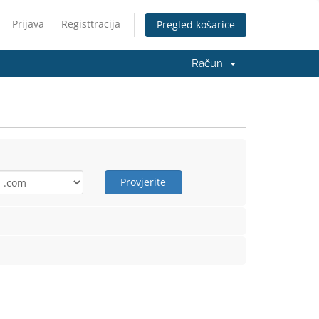
Prijava
Registtracija
Pregled košarice
Račun
Provjerite