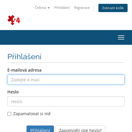
Čeština
Přihlášení
Registrace
Zobrazit košík
Přep
navig
Přihlášení
E-mailová adresa
Heslo
Zapamatovat si mě
Zapomněli jste heslo?