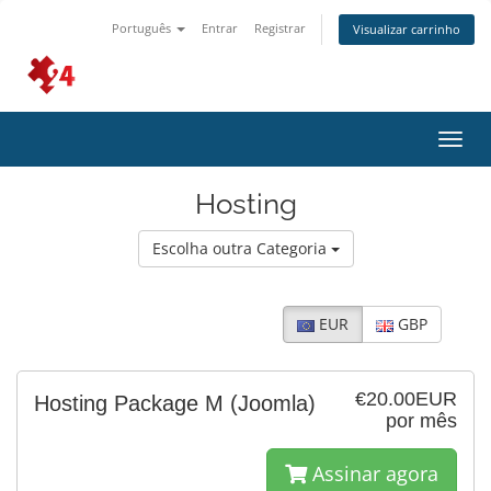
Português
Entrar
Registrar
Visualizar carrinho
Alter
nave
Hosting
Escolha outra Categoria
EUR
GBP
€20.00EUR
Hosting Package M (Joomla)
por mês
Assinar agora