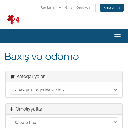
Azerbaijani
Giriş
Qeydiyyat
Səbətə bax
Naviq
keçid
Baxış və ödəmə
Kateqoriyalar
Əməliyyatlar