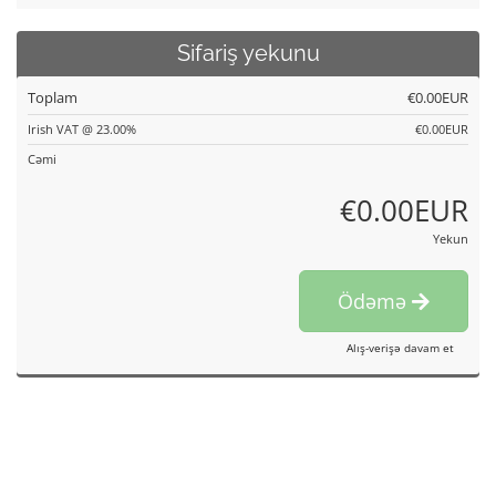
Sifariş yekunu
Toplam
€0.00EUR
Irish VAT @ 23.00%
€0.00EUR
Cəmi
€0.00EUR
Yekun
Ödəmə
Alış-verişə davam et