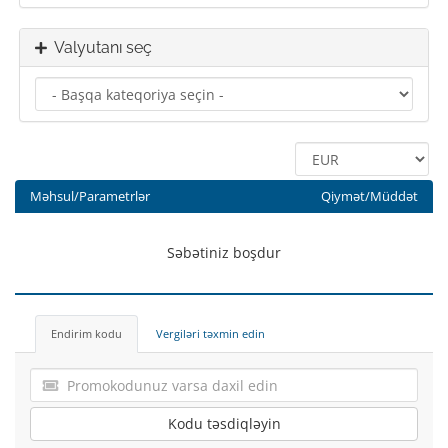
Valyutanı seç
Məhsul/Parametrlər
Qiymət/Müddət
Səbətiniz boşdur
Endirim kodu
Vergiləri təxmin edin
Kodu təsdiqləyin