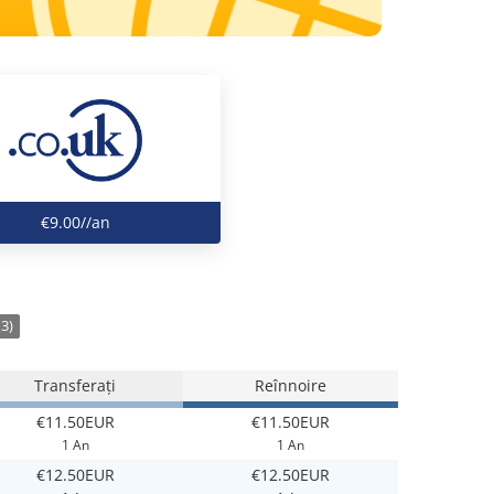
€9.00//an
3)
Transferați
Reînnoire
€11.50EUR
€11.50EUR
1 An
1 An
€12.50EUR
€12.50EUR