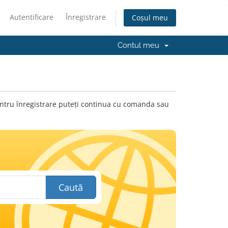
Autentificare
Înregistrare
Coșul meu
Contul meu
 pentru înregistrare puteți continua cu comanda sau
Caută