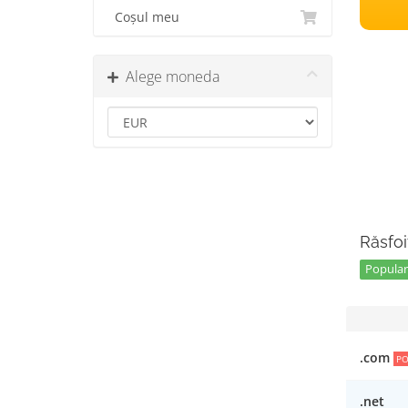
Coșul meu
Alege moneda
Răsfoi
Popular 
.com
PO
.net