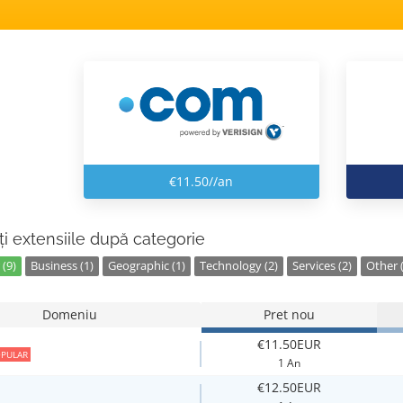
€11.50//an
ți extensiile după categorie
(9)
Business (1)
Geographic (1)
Technology (2)
Services (2)
Other (
Domeniu
Pret nou
€11.50EUR
PULAR
1 An
€12.50EUR