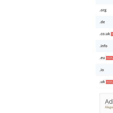
.org
.de
.co.uk
.info
.eu
POPU
.io
.uk
POPU
Ad
Alege