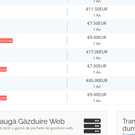
1 An
€11.50EUR
1 An
€7.50EUR
1 An
€9.00EUR
POPULAR
1 An
€17.00EUR
1 An
€7.00EUR
LAR
1 An
€45.00EUR
1 An
€9.00EUR
LAR
1 An
augă Găzduire Web
Tra
dum
ți dintr-o gamă de pachete de gazduire web
Transf