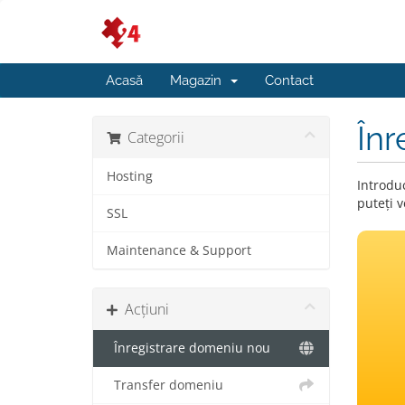
Acasă
Magazin
Contact
Înr
Categorii
Hosting
Introduc
puteți v
SSL
Maintenance & Support
Acțiuni
Înregistrare domeniu nou
Transfer domeniu