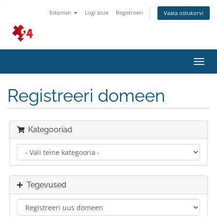
Estonian
Logi sisse
Registreeri
Vaata ostukorvi
Lülit
navig
Registreeri domeen
Kategooriad
Tegevused