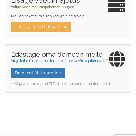
Lisage veebimajutus
Valige veebimajutuspakettide hulgast
Meil on paketid, mis sobivad igale eelarvele
Tutvuge pakettidega kohe
Edastage oma domeen meile
Viige kohe üle, et oma domeeni 1 aasta võrra pikendada!*
Domeeni ülekandmine
* Välja arvatud teatud TLD-d ja hiljuti uuendatud domeenid