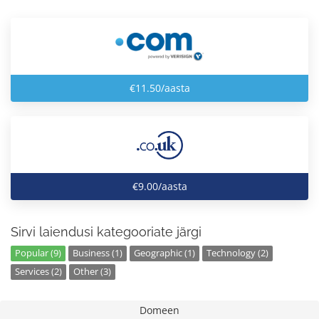
€11.50/aasta
€9.00/aasta
Sirvi laiendusi kategooriate järgi
Popular (9)
Business (1)
Geographic (1)
Technology (2)
Services (2)
Other (3)
Domeen